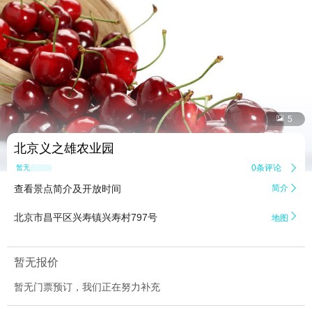


5
北京义之雄农业园
0条评论

暂无点评
查看景点简介及开放时间
简介


北京市昌平区兴寿镇兴寿村797号
地图
暂无报价
暂无门票预订，我们正在努力补充