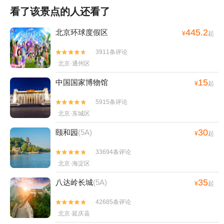
看了该景点的人还看了
445.2
北京环球度假区
¥
起
3911条评论


北京·通州区
15
中国国家博物馆
¥
起
5915条评论


北京·东城区
30
颐和园
(5A)
¥
起
33694条评论


北京·海淀区
35
八达岭长城
(5A)
¥
起
42685条评论


北京·延庆县