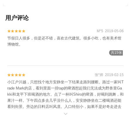
用户评论
M*5 2019-05-06


节假日人很多，但是还不错，喜欢古代建筑。很多小吃，也有美术馆
博物馆。
共15张
张*师 2019-02-15


小江户川越，只想找个地方安静坐一下结果走路到腰断。路过一家叫T
rade Mark的店，看到里面一排tap的啤酒想起我们无法成为野兽里Ga
kki和龙平下班喝酒的地方。点了一杯叫Shiro的啤酒，好喝到跳舞，和
果汁一样。下午四点多去几乎没什么人，安安静静坐在二楼喝酒还能
看到街景。旁边的日料店叫风凛。入口特别小，如果不是好奇走进去
看看根本不会发现这里，超级幽静，世外桃源。店里两个招牌套餐一

个叫风一个叫凛。我们点了风，大概七道菜，加两杯啤酒吃完非常满
足。食材都很新鲜，再加上环境太好闹中取静，有种与世隔绝吃了一