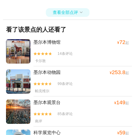
顿饭的感觉。
查看全部点评

看了该景点的人还看了
72
墨尔本博物馆
¥
起
14条评论


卡尔敦
253.8
墨尔本动物园
¥
起
99条评论


帕克维尔
149
墨尔本观景台
¥
起
85条评论


南岸
59
科学展览中心
¥
起