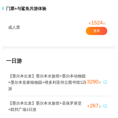
门票+与鲨鱼共游体验
1524
¥
起
成人票
查看
一日游
【墨尔本出发】墨尔本水族馆+墨尔本动物园
3290
+墨尔本皇家植物园+维多利亚州立图书馆1日

¥
起
游
【墨尔本出发】墨尔本水族馆+圣保罗座堂
267

¥
起
+联邦广场1日游