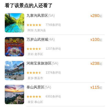
看了该景点的人还看了
280
九寨沟风景区
(5A)
¥
起
7749条评论


阿坝·九寨沟县
100
万岁山武侠城
(4A)
¥
起
1237条评论


开封·龙亭区
238
河南宝泉旅游区
(5A)
¥
起
1374条评论


新乡·辉县市
115
泰山风景区
(5A)
¥
起
6302条评论


泰安·泰山区