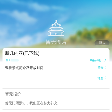


1
新几内亚(已下线)
0条评论

暂无点评
查看景点简介及开放时间
简介


地图
暂无报价
暂无门票预订，我们正在努力补充