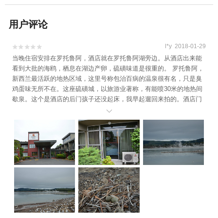
用户评论
l*y 2018-01-29


当晚住宿安排在罗托鲁阿，酒店就在罗托鲁阿湖旁边。从酒店出来能
看到大批的海鸥，栖息在湖边产卵，硫磺味道是很重的。 罗托鲁阿，
新西兰最活跃的地热区域，这里号称包治百病的温泉很有名，只是臭
鸡蛋味无所不在。这座硫磺城，以旅游业著称，有能喷30米的地热间
歇泉。这个是酒店的后门孩子还没起床，我早起遛回来拍的。酒店门
口的鸟岛，能走过去。放电热壶里，煮一煮就能吃了。肚子下面是她

的宝宝吧孩子对小动物还是很好奇的。除了味道不好之外，其他的还
好。每天接收硫磺的熏陶，活着不容易啊。酒店门口一直在喷的喷
泉。一只早起的兔子。蓝色的达达。新西兰，据我观察，日本车保有
量相当高。新西兰人都没锁车的习惯吗？大片大片的绣球，我第一次
见到。妈她们起的更早。退房无聊中。