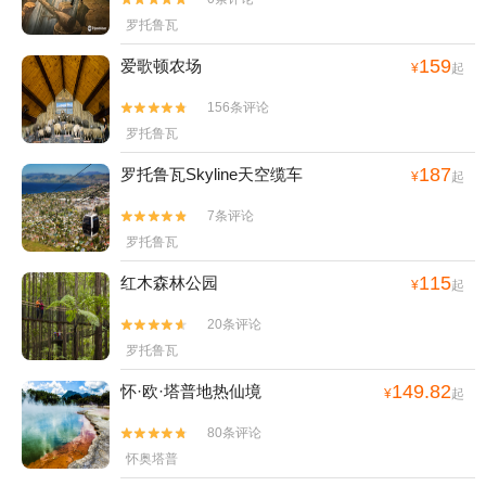
罗托鲁瓦
159
爱歌顿农场
¥
起
156条评论


罗托鲁瓦
187
罗托鲁瓦Skyline天空缆车
¥
起
7条评论


罗托鲁瓦
115
红木森林公园
¥
起
20条评论


罗托鲁瓦
149.82
怀·欧·塔普地热仙境
¥
起
80条评论


怀奥塔普