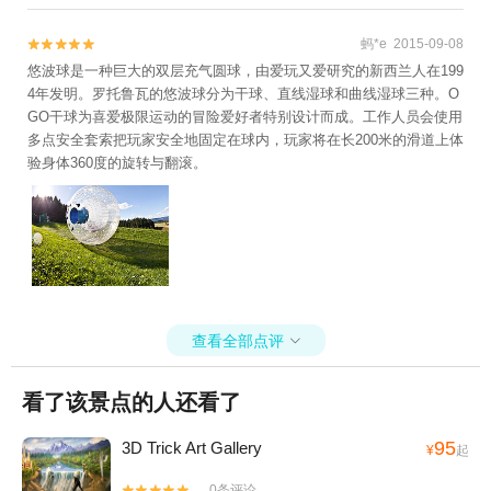
蚂*e 2015-09-08


悠波球是一种巨大的双层充气圆球，由爱玩又爱研究的新西兰人在199
4年发明。罗托鲁瓦的悠波球分为干球、直线湿球和曲线湿球三种。O
GO干球为喜爱极限运动的冒险爱好者特别设计而成。工作人员会使用
多点安全套索把玩家安全地固定在球内，玩家将在长200米的滑道上体
验身体360度的旋转与翻滚。
查看全部点评

看了该景点的人还看了
95
3D Trick Art Gallery
¥
起
0条评论

