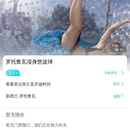


4
罗托鲁瓦湿身悠波球
3.5
4条评论

分
查看景点简介及开放时间
简介


新西兰-罗托鲁瓦
地图
暂无报价
暂无门票预订，我们正在努力补充