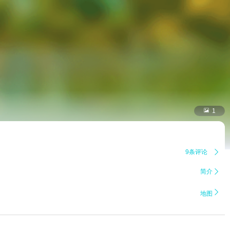

1
9条评论

简介


地图