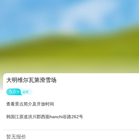
大明维尔瓦第滑雪场
5.0
分
超赞
查看景点简介及开放时间
韩国江原道洪川郡西面hanchi谷路262号
暂无报价