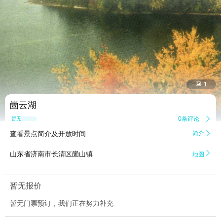


1
崮云湖
0条评论

暂无点评
查看景点简介及开放时间
简介


山东省济南市长清区崮山镇
地图
暂无报价
暂无门票预订，我们正在努力补充