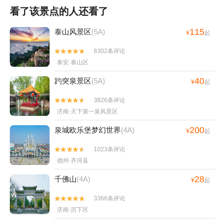
看了该景点的人还看了
115
泰山风景区
(5A)
¥
起
6302条评论


泰安·泰山区
40
趵突泉景区
(5A)
¥
起
3826条评论


济南·天下第一泉风景区
200
泉城欧乐堡梦幻世界
(4A)
¥
起
1023条评论


德州·齐河县
28
千佛山
(4A)
¥
起
3366条评论


济南·历下区