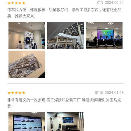
K*N 2024-06-24


停车很方便，环境很棒，讲解很仔细，学到了很多东西，还有纪念品
卖，推荐大家来。
攀*藤 2024-01-08


非常有意义的一次参观 看了焊接和总装工厂 导游讲解细致 为宝马点
赞！