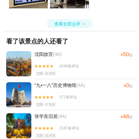
查看全部点评

看了该景点的人还看了
50
沈阳故宫
(4A)
¥
起
4246条评论


沈阳·沈河区
0
“九•一八”历史博物馆
(4A)
¥
起
377条评论


沈阳·大东区
48
张学良旧居
(4A)
¥
起
2187条评论


沈阳·沈河区