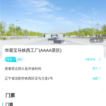


8
华晨宝马铁西工厂(AAAA景区)
4.8
5条评论

分
很棒
查看景点简介及开放时间
简介


辽宁省沈阳市铁西区宝马大道1号
地图
门票
门票