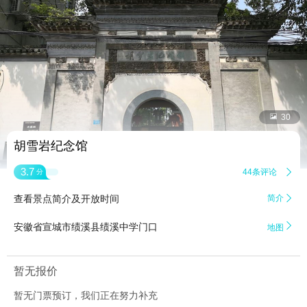


30
胡雪岩纪念馆
3.7
44条评论

分
查看景点简介及开放时间
简介


安徽省宣城市绩溪县绩溪中学门口
地图
暂无报价
暂无门票预订，我们正在努力补充