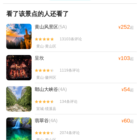
看了该景点的人还看了
252
黄山风景区
(5A)
¥
起
13103条评论


黄山·黄山区
103
呈坎
¥
起
1119条评论


黄山·徽州区
54
鄣山大峡谷
(4A)
¥
起
134条评论


宣城·绩溪县
60
翡翠谷
(4A)
¥
起
2074条评论

