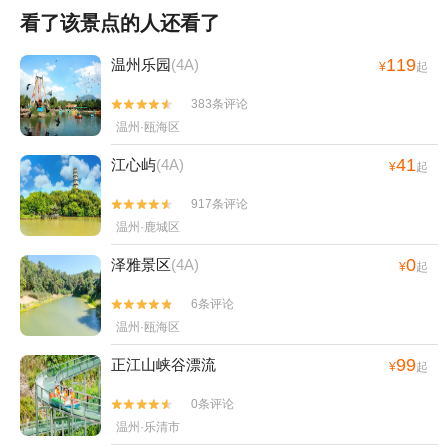
看了该景点的人还看了
119
温州乐园
(4A)
¥
起
383条评论


温州·瓯海区
41
江心屿
(4A)
¥
起
917条评论


温州·鹿城区
0
泽雅景区
(4A)
¥
起
6条评论


温州·瓯海区
99
正江山峡谷漂流
¥
起
0条评论


温州·乐清市