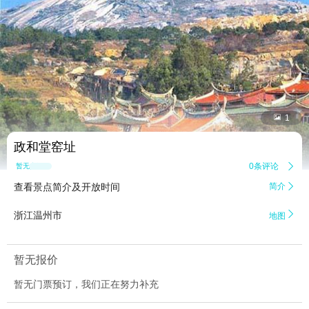


1
政和堂窑址
0条评论

暂无点评
查看景点简介及开放时间
简介


浙江温州市
地图
暂无报价
暂无门票预订，我们正在努力补充