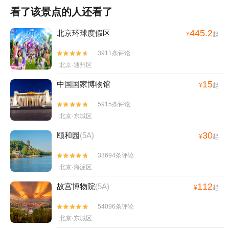
看了该景点的人还看了
445.2
北京环球度假区
¥
起
3911条评论


北京·通州区
15
中国国家博物馆
¥
起
5915条评论


北京·东城区
30
颐和园
(5A)
¥
起
33694条评论


北京·海淀区
112
故宫博物院
(5A)
¥
起
54096条评论


北京·东城区