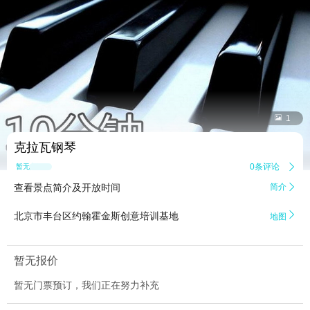


1
克拉瓦钢琴
0条评论

暂无点评
查看景点简介及开放时间
简介


北京市丰台区约翰霍金斯创意培训基地
地图
暂无报价
暂无门票预订，我们正在努力补充