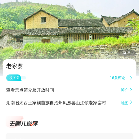


5
老家寨
3.7
16条评论

分
查看景点简介及开放时间
简介


湖南省湘西土家族苗族自治州凤凰县山江镇老家寨村
地图