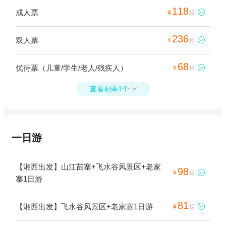
118
成人票

¥
起
236
双人票

¥
起
68
优待票（儿童/学生/老人/残疾人）

¥
起
查看剩余1个

一日游
【湘西出发】山江苗寨+飞水谷风景区+老家
98

¥
起
寨1日游
81
【湘西出发】飞水谷风景区+老家寨1日游

¥
起