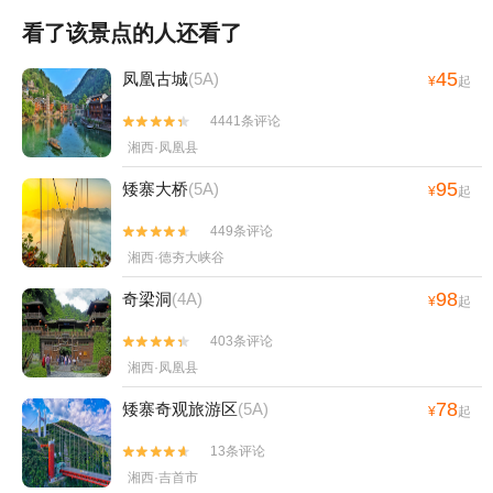
看了该景点的人还看了
45
凤凰古城
(5A)
¥
起
4441条评论


湘西·凤凰县
95
矮寨大桥
(5A)
¥
起
449条评论


湘西·德夯大峡谷
98
奇梁洞
(4A)
¥
起
403条评论


湘西·凤凰县
78
矮寨奇观旅游区
(5A)
¥
起
13条评论


湘西·吉首市