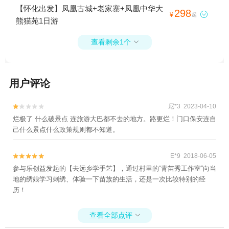
【怀化出发】凤凰古城+老家寨+凤凰中华大
298

¥
起
熊猫苑1日游
查看剩余1个

用户评论
尼*3 2023-04-10


烂极了 什么破景点 连旅游大巴都不去的地方。路更烂！门口保安连自
己什么景点什么政策规则都不知道。
E*9 2018-06-05


参与乐创益发起的【去远乡学手艺】，通过村里的“青苗秀工作室”向当
地的绣娘学习刺绣、体验一下苗族的生活，还是一次比较特别的经
历！
查看全部点评
