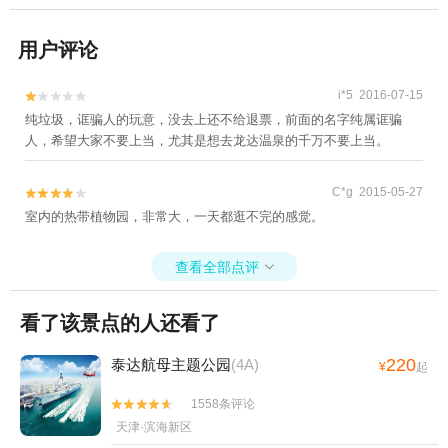
用户评论
i*5 2016-07-15


纯垃圾，诓骗人的玩意，没去上还不给退票，前面的名字纯属诓骗
人，希望大家不要上当，尤其是想去龙达温泉的千万不要上当。
C*g 2015-05-27


室内的热带植物园，非常大，一天都逛不完的感觉。
查看全部点评

看了该景点的人还看了
220
泰达航母主题公园
(4A)
¥
起
1558条评论


天津·滨海新区