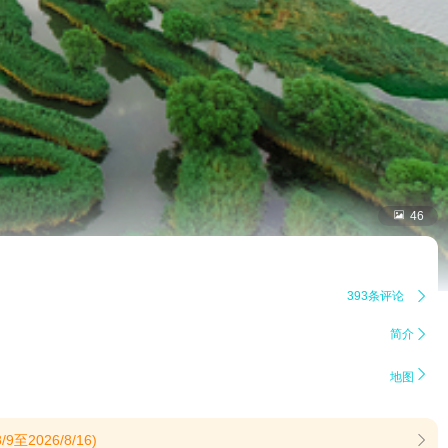

46
393条评论

简介


地图
026/8/16)
