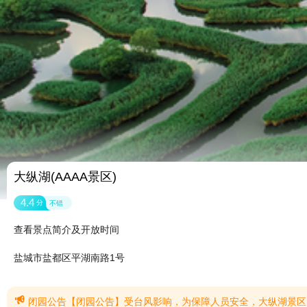
大纵湖(AAAA景区)
4.4
分
不错
查看景点简介及开放时间
盐城市盐都区平湖南路1号

闭园公告【闭园公告】受台风影响，为保障人员安全，大纵湖景区自8月1