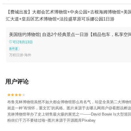
【费城出发】大都会艺术博物馆+中央公园+古根海姆博物馆+美国
汇大道+皇后区艺术博物馆+法拉盛草原可乐娜公园1日游
美国纽约博物馆| 自选2个经典景点一日游【精品包车，私享空
可订8月13日
条件退
万程日游-海外
用户评论


布鲁克林博物馆虽然不如大都会博物馆那么有名气，却是全美第二大博物馆。
就是一种“有情怀，重文艺”的风格。图片来源于去哪儿网用户@看图说桦
克林博物馆举办了史上销售最火爆的展览之一——David Bowie Is大型
粉丝们千万不要错过咯~图片来源于开源图库Pixabay