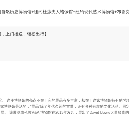
自然历史博物馆+纽约杜莎夫人蜡像馆+纽约现代艺术博物馆+布鲁克林
间，上门接送，轻松出行】
 这座博物馆的亮点不在于它的展品有多丰富，却在于这家博物馆特有的“布鲁克林调
这家博物馆是活的，“展品”除了年代久远的古董，还有各种有趣的文化活动。
巡回展。 该展览由伦敦V&A 博物馆在2013年发起，展出了David Bowi