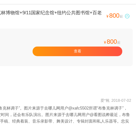
博物馆+9/11国家纪念馆+纽约公共图书馆+百老
800

¥
起
800
¥
起
查看
爱*靴 2018-07-02
子”。图片来源于去哪儿网用户@xafc5502所谓“布鲁克林调子”，
固定时间，还会有乐队演出。图片来源于去哪儿网用户@看图说桦最近，布鲁
e大量珍贵的手稿、经典着装、音乐录影带、舞美设计、专辑封面和私人乐器等。忠实