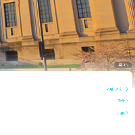

16
20条评论

简介


地图