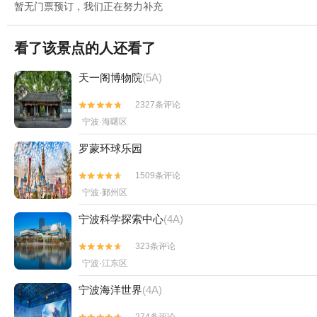
暂无门票预订，我们正在努力补充
看了该景点的人还看了
天一阁博物院
(5A)
2327条评论


宁波·海曙区
罗蒙环球乐园
1509条评论


宁波·鄞州区
宁波科学探索中心
(4A)
323条评论


宁波·江东区
宁波海洋世界
(4A)