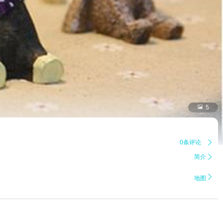

5
0条评论

简介


地图