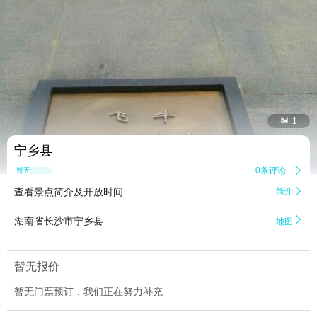


1
宁乡县
0条评论

暂无点评
查看景点简介及开放时间
简介


湖南省长沙市宁乡县
地图
暂无报价
暂无门票预订，我们正在努力补充