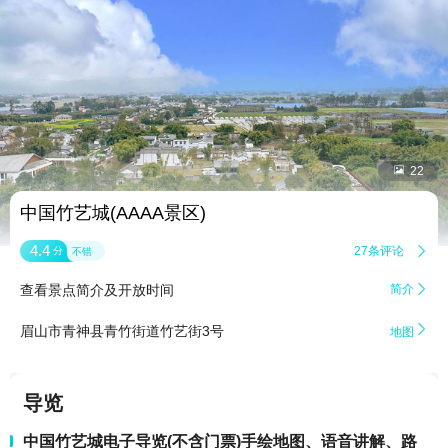


22
中国竹艺城(AAAA景区)
4.4
27条评论

分
不错
查看景点简介及开放时间
简介


眉山市青神县青竹街道竹艺街3号
地图
导览
中国竹艺城电子导览(不含门票)手绘地图、语音讲解、路