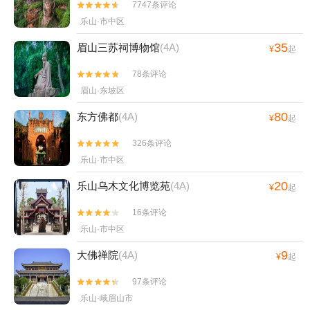
7747条评论


乐山·市中区
35
眉山三苏祠博物馆
(4A)
¥
起
78条评论


眉山·东坡区
80
东方佛都
(4A)
¥
起
326条评论


乐山·市中区
20
乐山乌木文化博览苑
(4A)
¥
起
16条评论


乐山·市中区
9
大佛禅院
(4A)
¥
起
97条评论


乐山·峨眉山市