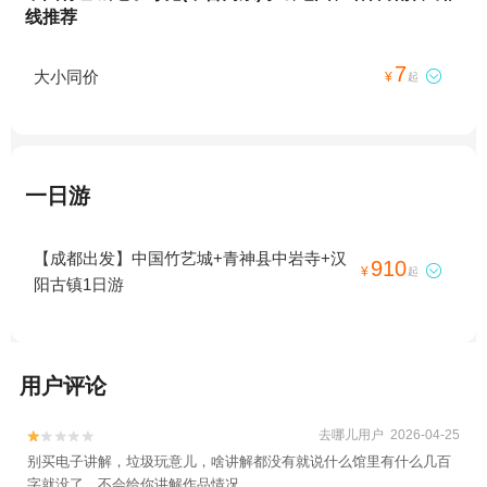
线推荐
7
大小同价

¥
起
一日游
【成都出发】中国竹艺城+青神县中岩寺+汉
910

¥
起
阳古镇1日游
用户评论
去哪儿用户 2026-04-25


别买电子讲解，垃圾玩意儿，啥讲解都没有就说什么馆里有什么几百
字就没了，不会给你讲解作品情况