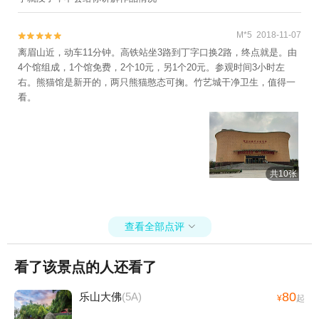
M*5 2018-11-07


离眉山近，动车11分钟。高铁站坐3路到丁字口换2路，终点就是。由
4个馆组成，1个馆免费，2个10元，另1个20元。参观时间3小时左
右。熊猫馆是新开的，两只熊猫憨态可掬。竹艺城干净卫生，值得一
看。
共10张
查看全部点评

看了该景点的人还看了
80
乐山大佛
(5A)
¥
起