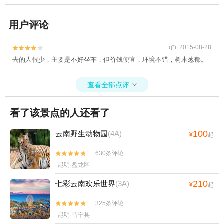
用户评论
q*i 2015-08-28


去的人很少，主要是不好坐车，但价钱便宜，环境不错，树木葱郁。
查看全部点评

看了该景点的人还看了
100
云南野生动物园
(4A)
¥
起
630条评论


昆明·盘龙区
210
七彩云南欢乐世界
(3A)
¥
起
325条评论


昆明·晋宁县