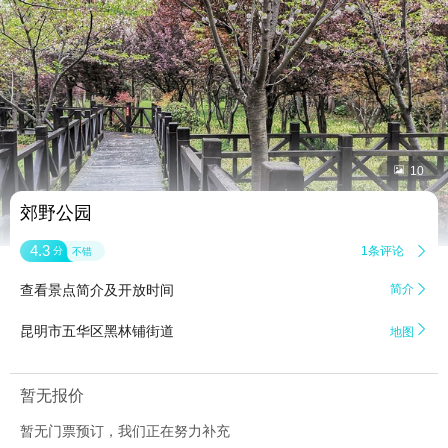


10
郊野公园
4.3
1条评论

分
不错
查看景点简介及开放时间
简介


昆明市五华区黑林铺街道
地图
暂无报价
暂无门票预订，我们正在努力补充