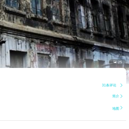

25
31条评论

简介


地图