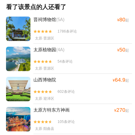
看了该景点的人还看了
80
晋祠博物馆
(5A)
¥
起
1786条评论


太原·晋源区
50
太原植物园
(4A)
¥
起
54条评论


太原·晋源区
64.9
山西博物院
¥
起
602条评论


太原·迎泽区
270
太原方特东方神画
¥
起
105条评论


太原·阳曲县