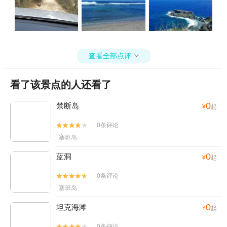
查看全部点评

看了该景点的人还看了
0
禁断岛
¥
起
0条评论


塞班岛
0
蓝洞
¥
起
0条评论


塞班岛
0
坦克海滩
¥
起
0条评论

