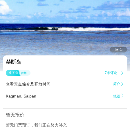


1
禁断岛
4.7
7条评论

分
很棒
查看景点简介及开放时间
简介


Kagman, Saipan
地图
暂无报价
暂无门票预订，我们正在努力补充