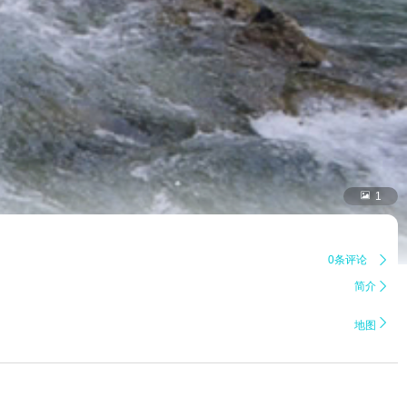

1
0条评论

简介


地图