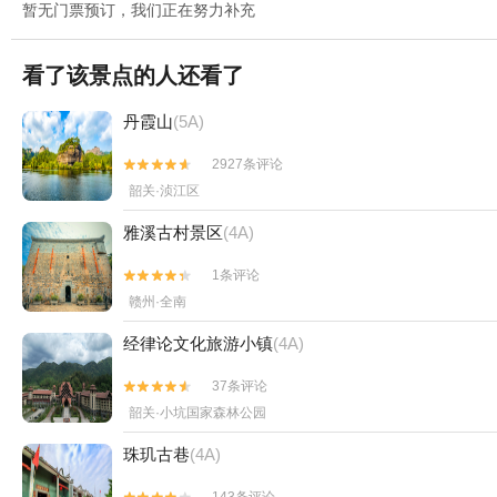
暂无门票预订，我们正在努力补充
看了该景点的人还看了
丹霞山
(5A)
2927条评论


韶关·浈江区
雅溪古村景区
(4A)
1条评论


赣州·全南
经律论文化旅游小镇
(4A)
37条评论


韶关·小坑国家森林公园
珠玑古巷
(4A)