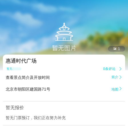


1
惠通时代广场
0条评论

暂无点评
查看景点简介及开放时间
简介


北京市朝阳区建国路71号
地图
暂无报价
暂无门票预订，我们正在努力补充