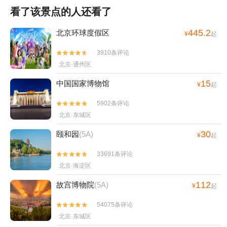
看了该景点的人还看了
445.2
北京环球度假区
¥
起
3910条评论


北京·通州区
15
中国国家博物馆
¥
起
5902条评论


北京·东城区
30
颐和园
(5A)
¥
起
33691条评论


北京·海淀区
112
故宫博物院
(5A)
¥
起
54075条评论


北京·东城区