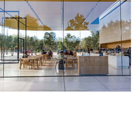
诉我们还有二楼，官方名字叫Roof Terrace，上去之后可以远眺旁
在这上面拍照竟然很漂亮。从Apple Park Visitor Center出来，
，但乔布斯当年就是在这里创办了Apple，可以说这里就是苹果41年
履的过来跟我们闲扯，我们就顺便问了问他这里是不是乔布斯的故居，他竟
有一块提示牌，上面用三种语言写着： No matter where you a
是小金金同学用手机拍的，拍得真不错。Google的办公大楼没办法进入参观，Eric说以前G
了，真的很想进去参观一下这家被评为全球最佳办公环境的公司。