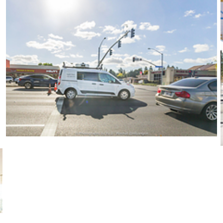
这块地皮下方就是乔布斯剧院的实际位置。这种体验真的非常棒。 然后工作人员告
板，以及木桌和木椅，旁边是玻璃围栏，顶上是金属质感的栅栏。由于天气很好，我们惊喜地发现
又去参观了附近的乔布斯车库和故居。这就是乔布斯的车库，外观看上去毫不起眼
绿化很好。 当我们靠近围栏时，旁边停在路边的车里立马下来一个人，西装革
明写着“乔老爷的故居”。看来这是一位工作人员，就这样一直保护着这个地方？围栏上还
Google，远远地就看到了Google的路牌。在Google门口，来个大逆光的合影。这张照片
码标价带旅行团进去，据说是80刀一个人，后来Google只好明令禁止。可惜