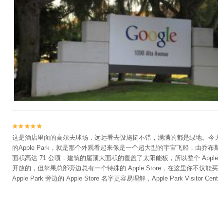


这是酒店里面的高尔夫球场，远远看去设施挺不错，满满的都是绿地。今
的Apple Park，就是那个外观看起来像是一个超大型的宇宙飞船，由乔布
面积高达 71 公顷，建筑的屋顶大面积的覆盖了太阳能板，所以整个 Appl
开放的，但苹果总部旁边总有一个特殊的 Apple Store，在这里你不仅能买到苹果的
Apple Park 旁边的 Apple Store 名字更容易理解，Apple Park 
类Apple的产品和纪念品，样式非常丰富，很多东西应该是在其他店里都买不到的
简洁，料子很好，人民币200多，质量非常好。Apple Store隔壁是一个大
体验了一下，拿着iPad对着模型不停变换位置，iPad上就会模拟出A