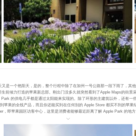
天又是一个艳阳天，是的，整个行程中除了在加州一号公路那一段下雨了，其他
斯生前倾力打造的苹果新总部。刚出门没多久就突然看到了Apple Maps的街景采
e Park 的供电几乎都是通过太阳能来实现的。除了环形的主建筑以外，还有一些独
全线产品，而且你还能买到在任何别的 Apple Store 都买不到的苹果纪念品。以前老总
Visitor Center，即苹果园区访客中心，这里是消费者能够最近距离了解 Apple Par
。 几乎所有Apple产品线的产品、Apple LOGO的T恤、帽子、手提袋、各

展厅，里面是Apple Park的AR模型，全铝打造。进去之后会有工作人员递过来一
R场景，甚至可以通过调整时间轴模拟出太阳光线的光影变化以及风向流动的变化