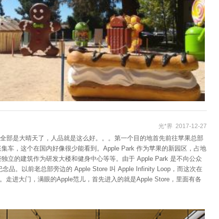
光*界 2017-12-27
全部是大晴天了，人品就是这么好。。。第一个目的地首先前往苹果总部
集车，这个在国内好像很少能看到。Apple Park 作为苹果的新园区，占地
立的建筑作为研发大楼和健身中心等等。由于 Apple Park 是不向公众
部旁边的 Apple Store 叫 Apple Infinity Loop，而这次在
k 的地方。走进大门，满眼的Apple范儿，首先进入的就是Apple Store，里面有各
类Apple配件，应有尽有。叶梓同学买了一顶Apple LOGO的帽子，设计
部定制iPad，上面的AR软件可以模拟出真实情景下的Apple Park，我实际
，很逼真。有的建筑屋顶还可以手动拉起来，清楚地看见里面的结构和不同的