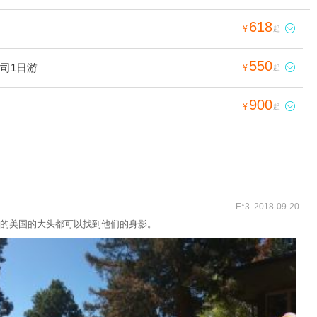
618

¥
起
550
司1日游

¥
起
900

¥
起
E*3 2018-09-20
的美国的大头都可以找到他们的身影。