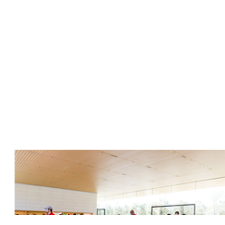
区域，尤其乔布斯剧院的屋顶拉起来后，旁边有一块地皮也可以一起提起来，
边的Apple Park。Roof Terrace设计得很简洁漂亮，长条形的木地
我们纷纷感叹：对于果粉来说，这里真是天堂，体验太棒了！紧接着，我们
传奇开始的地方。这里就是乔布斯的故居了，周围的环境很不错，安静且
然说不是，还让我们不要在此逗留。我们到Google Map上查了一下，上面明
re from, we're glad you're our neighbor.即将来到
oogle是允许员工将自己的亲戚朋友带入内部参观的，结果有些员工就明