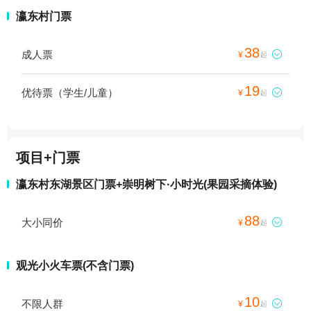
瀛东村门票
38
成人票

¥
起
19
优待票（学生/儿童）

¥
起
项目+门票
瀛东村东湖景区门票+崇明树下·小时光(果园采摘体验)
88
大小同价

¥
起
观光小火车票(不含门票)
10
不限人群

¥
起