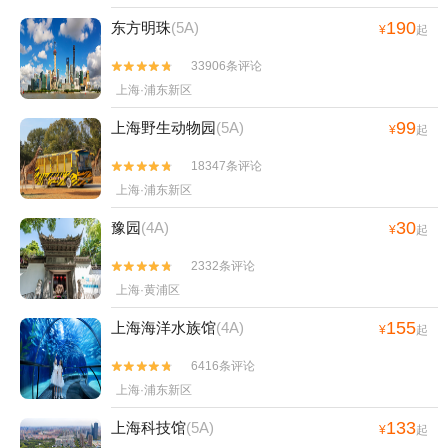
190
东方明珠
(5A)
¥
起
33906条评论


上海·浦东新区
99
上海野生动物园
(5A)
¥
起
18347条评论


上海·浦东新区
30
豫园
(4A)
¥
起
2332条评论


上海·黄浦区
155
上海海洋水族馆
(4A)
¥
起
6416条评论


上海·浦东新区
133
上海科技馆
(5A)
¥
起