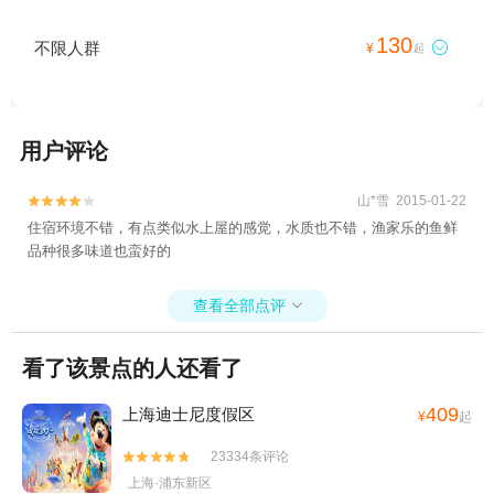
130
不限人群

¥
起
用户评论
山*雪 2015-01-22


住宿环境不错，有点类似水上屋的感觉，水质也不错，渔家乐的鱼鲜
品种很多味道也蛮好的
查看全部点评

看了该景点的人还看了
409
上海迪士尼度假区
¥
起
23334条评论


上海·浦东新区