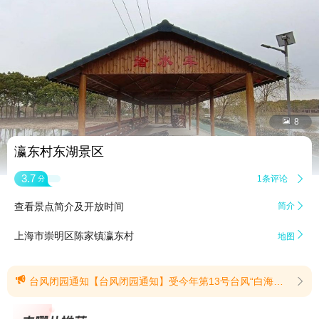


8
瀛东村东湖景区
3.7
1条评论

分
查看景点简介及开放时间
简介


上海市崇明区陈家镇瀛东村
地图

台风闭园通知【台风闭园通知】受今年第13号台风“白海豚”影响，为切实保障广大游客的安全，瀛东村于2026年8月9日至8月10日临时闭园两天，已购票的游客，可以从原购买渠道选择退票。(提示有效期2026/8/8至2026/8/10)
