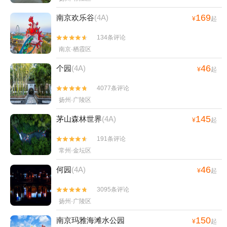
169
南京欢乐谷
(4A)
¥
起
134条评论


南京·栖霞区
46
个园
(4A)
¥
起
4077条评论


扬州·广陵区
145
茅山森林世界
(4A)
¥
起
191条评论


常州·金坛区
46
何园
(4A)
¥
起
3095条评论


扬州·广陵区
150
南京玛雅海滩水公园
¥
起