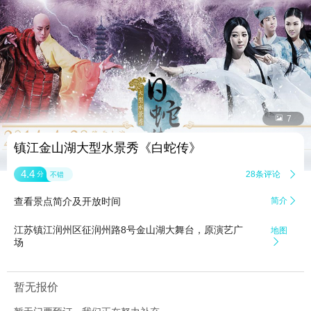


7
镇江金山湖大型水景秀《白蛇传》
4.4
28条评论

分
不错
查看景点简介及开放时间
简介

江苏镇江润州区征润州路8号金山湖大舞台，原演艺广
地图
场

暂无报价