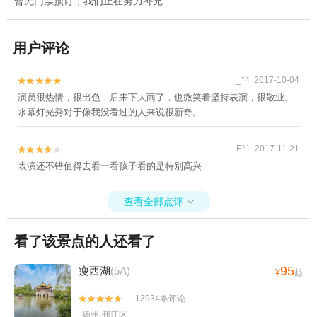
暂无门票预订，我们正在努力补充
用户评论
_*4 2017-10-04


演员很热情，很出色，后来下大雨了，也微笑着坚持表演，很敬业。
水幕灯光秀对于像我没看过的人来说很新奇。
E*1 2017-11-21


表演还不错值得去看一看孩子看的是特别高兴
查看全部点评

看了该景点的人还看了
95
瘦西湖
(5A)
¥
起
13934条评论


扬州·邗江区