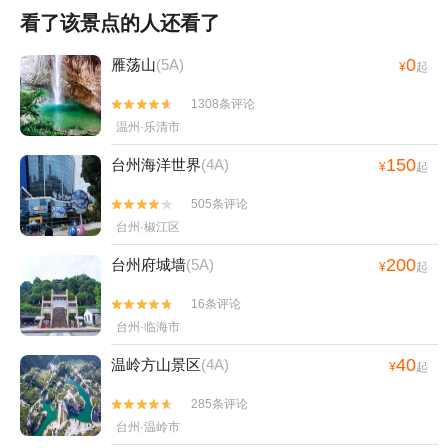
看了该景点的人还看了
0
雁荡山
(5A)
¥
起
1308条评论


温州·乐清市
150
台州海洋世界
(4A)
¥
起
505条评论


台州·椒江区
200
台州府城墙
(5A)
¥
起
16条评论


台州·临海市
40
温岭方山景区
(4A)
¥
起
285条评论


台州·温岭市