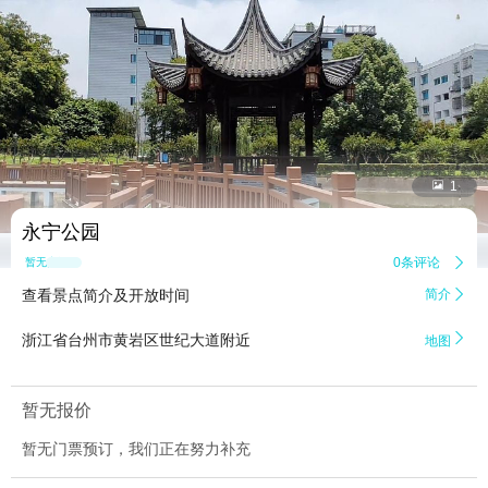


1
永宁公园
0条评论

暂无点评
查看景点简介及开放时间
简介


浙江省台州市黄岩区世纪大道附近
地图
暂无报价
暂无门票预订，我们正在努力补充