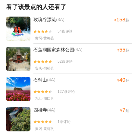
看了该景点的人还看了
158
玫瑰谷漂流
(3A)
¥
起
54条评论


黄冈·黄梅县
55
石莲洞国家森林公园
(4A)
¥
起
52条评论


安庆·宿松县
40
石钟山
(4A)
¥
起
127条评论


九江·湖口县
7
四祖寺
(4A)
¥
起
1条评论


黄冈·黄梅县