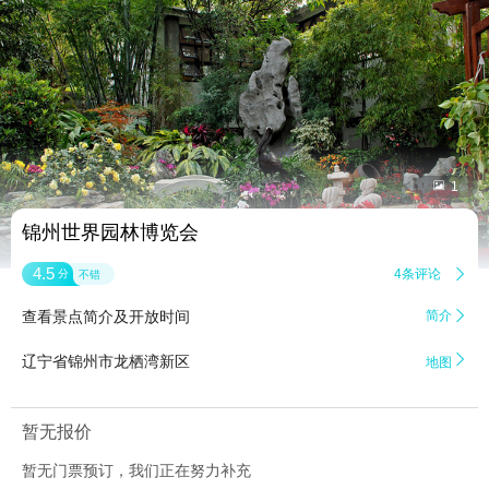


1
锦州世界园林博览会
4.5
4条评论

分
不错
查看景点简介及开放时间
简介


辽宁省锦州市龙栖湾新区
地图
暂无报价
暂无门票预订，我们正在努力补充