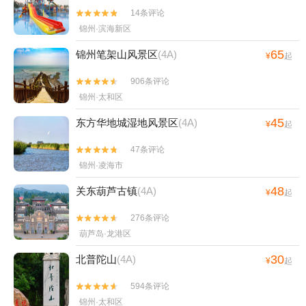
14条评论


锦州·滨海新区
65
锦州笔架山风景区
(4A)
¥
起
906条评论


锦州·太和区
45
东方华地城湿地风景区
(4A)
¥
起
47条评论


锦州·凌海市
48
关东葫芦古镇
(4A)
¥
起
276条评论


葫芦岛·龙港区
30
北普陀山
(4A)
¥
起
594条评论


锦州·太和区