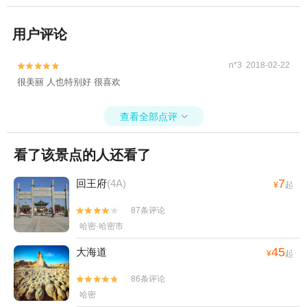
用户评论
n*3 2018-02-22


很美丽 人也特别好 很喜欢
查看全部点评

看了该景点的人还看了
7
回王府
(4A)
¥
起
87条评论


哈密·哈密市
45
大海道
¥
起
86条评论


哈密