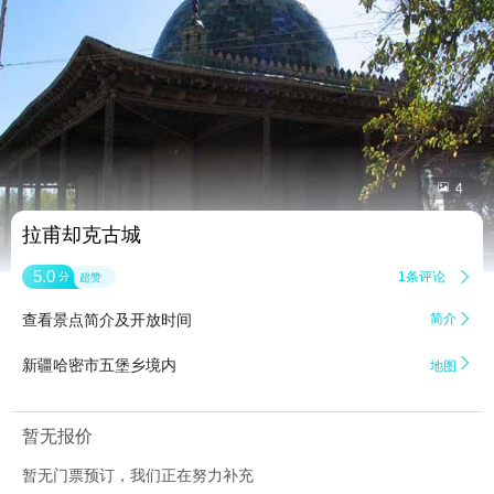


4
拉甫却克古城
5.0
1条评论

分
超赞
查看景点简介及开放时间
简介


新疆哈密市五堡乡境内
地图
暂无报价
暂无门票预订，我们正在努力补充