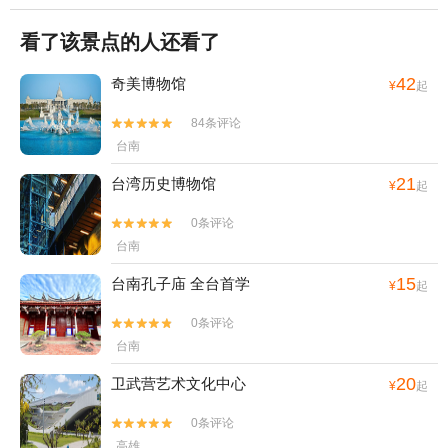
看了该景点的人还看了
42
奇美博物馆
¥
起
84条评论


台南
21
台湾历史博物馆
¥
起
0条评论


台南
15
台南孔子庙 全台首学
¥
起
0条评论


台南
20
卫武营艺术文化中心
¥
起
0条评论


高雄