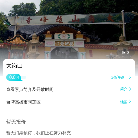


3
大岗山
0.0
2条评论

分
查看景点简介及开放时间
简介


台湾高雄市阿莲区
地图
暂无报价
暂无门票预订，我们正在努力补充