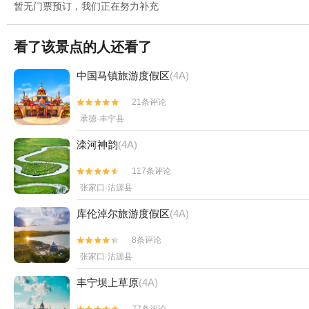
暂无门票预订，我们正在努力补充
看了该景点的人还看了
中国马镇旅游度假区
(4A)
21条评论


承德·丰宁县
滦河神韵
(4A)
117条评论


张家口·沽源县
库伦淖尔旅游度假区
(4A)
8条评论


张家口·沽源县
丰宁坝上草原
(4A)