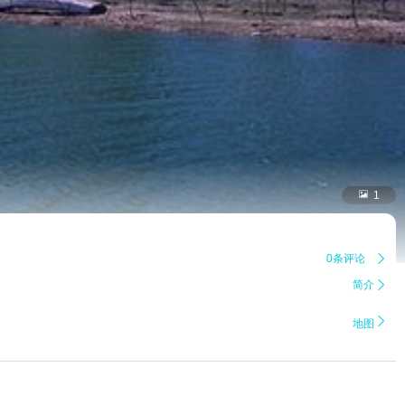

1
0条评论

简介


地图