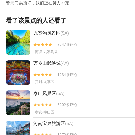
暂无门票预订，我们正在努力补充
看了该景点的人还看了
九寨沟风景区
(5A)
7747条评论


阿坝·九寨沟县
万岁山武侠城
(4A)
1234条评论


开封·龙亭区
泰山风景区
(5A)
6302条评论


泰安·泰山区
河南宝泉旅游区
(5A)