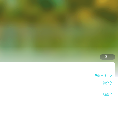

1
0条评论

简介


地图