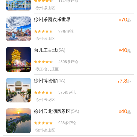
1114条评论


徐州·泉山区
70
徐州乐园欢乐世界
¥
起
99条评论


徐州·泉山区
40
台儿庄古城
(5A)
¥
起
4808条评论


枣庄·台儿庄区
7.8
徐州博物馆
(4A)
¥
起
575条评论


徐州·云龙区
40
徐州云龙湖风景区
(5A)
¥
起
986条评论


徐州·泉山区