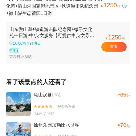
1250
化苑+微山湖国家湿地景区+铁道游击队纪念园

¥
起
+微山湖生态荷园1日游
山东微山湖+铁道游击队纪念园+微子文化
苑一日游-中/英文服务【可提供中英文导游
1250
¥
起
服务-往返接送-可选导游】
16:00前可订明日
查看
条件退
万程日游-国内
看了该景点的人还看了
65
龟山汉墓
(4A)
¥
起
608条评论


徐州·九里区
70
徐州乐园加勒比水世界
¥
起