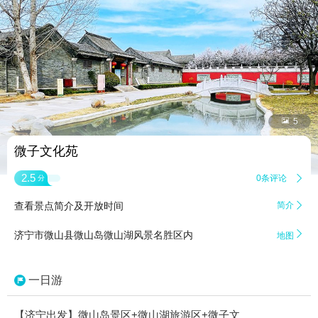


5
微子文化苑
2.5
0条评论

分
查看景点简介及开放时间
简介


济宁市微山县微山岛微山湖风景名胜区内
地图
一日游
【济宁出发】微山岛景区+微山湖旅游区+微子文