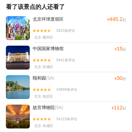
看了该景点的人还看了
445.2
北京环球度假区
¥
起
3923条评论


北京·通州区
15
中国国家博物馆
¥
起
5941条评论


北京·东城区
30
颐和园
(5A)
¥
起
33699条评论


北京·海淀区
112
故宫博物院
(5A)
¥
起
54123条评论


北京·东城区