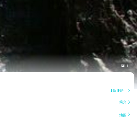

1
1条评论

简介


地图