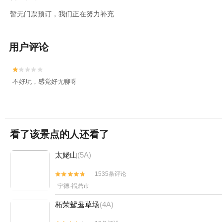
暂无门票预订，我们正在努力补充
用户评论


不好玩，感觉好无聊呀
看了该景点的人还看了
太姥山
(5A)
1535条评论


宁德·福鼎市
柘荣鸳鸯草场
(4A)