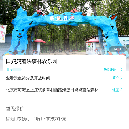


8
田妈妈蘑法森林农乐园
0条评论

暂无点评
查看景点简介及开放时间
简介


北京市海淀区上庄镇前章村西路海淀田妈妈蘑法森林
地图
暂无报价
暂无门票预订，我们正在努力补充