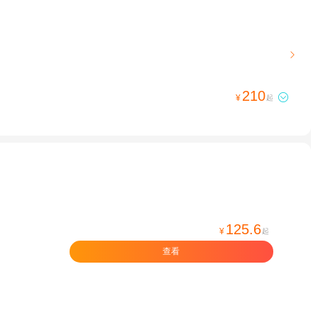

210

¥
起
125.6
¥
起
查看