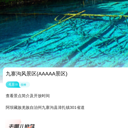
九寨沟风景区(AAAAA景区)
4.8
分
很棒
查看景点简介及开放时间
阿坝藏族羌族自治州九寨沟县漳扎镇301省道