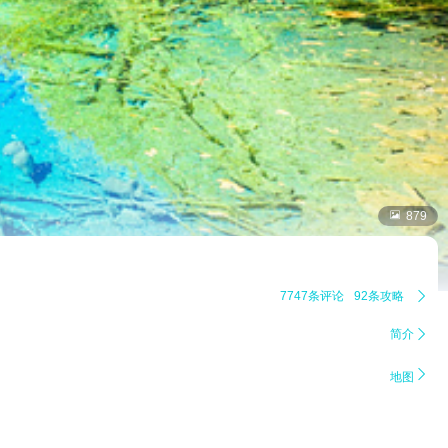

879
7747条评论
92条攻略

简介


地图