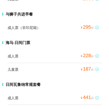
与狮子共进早餐
295
成人票（非印尼籍）

¥
起
海马-日间门票
228
成人票

¥
起
187
儿童票

¥
起
日间瓦鲁纳常规套餐
441
成人票

¥
起