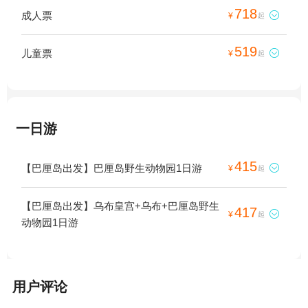
718
成人票

¥
起
519
儿童票

¥
起
一日游
415
【巴厘岛出发】巴厘岛野生动物园1日游

¥
起
【巴厘岛出发】乌布皇宫+乌布+巴厘岛野生
417

¥
起
动物园1日游
用户评论