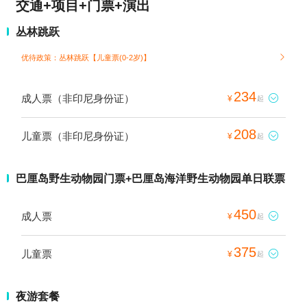
交通+项目+门票+演出
丛林跳跃
优待政策：丛林跳跃【儿童票(0-2岁)】

234
成人票（非印尼身份证）

¥
起
208
儿童票（非印尼身份证）

¥
起
巴厘岛野生动物园门票+巴厘岛海洋野生动物园单日联票
450
成人票

¥
起
375
儿童票

¥
起
夜游套餐