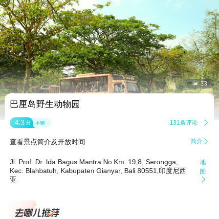


33
巴厘岛野生动物园
4.3
131条评论

分
不错
查看景点简介及开放时间
简介

Jl. Prof. Dr. Ida Bagus Mantra No.Km. 19,8, Serongga,
地
Kec. Blahbatuh, Kabupaten Gianyar, Bali 80551,印度尼西
图
亚
