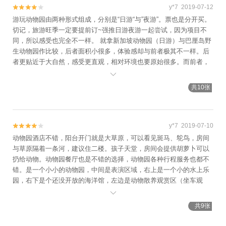
y*7 2019-07-12


游玩动物园由两种形式组成，分别是“日游“与”夜游”。票也是分开买。
切记，旅游旺季一定要提前订~强推日游夜游一起尝试，因为项目不
同，所以感受也完全不一样。 就拿新加坡动物园（日游）与巴厘岛野
生动物园作比较，后者面积小很多，体验感却与前者极其不一样。后
者更贴近于大自然，感受更直观，相对环境也要原始很多。而前者，
是一个设施极其现代化的动物园，干净、卫生、婴儿车可以推遍整

园，此处却不行，此处随时左手抱娃，右手举车，上坡下坡太多。 喂
共10张
食长颈鹿是巴厘野生动物园行的一大亮点，虽然个人感觉其重重收费
不合理，但为了我女儿那体验感，什么都值得的！！ 有多不合理？动
物园门票价格本身已经偏高，住在动物园内价格更是不低，喂食长颈
鹿单独收费不说，照片还必须单独收费，还不给邮件传送。 我和灰灰
y*7 2019-07-10


妈妈都觉得大象表演非常不错。讲述了许久以前大象统领这片土地，
动物园酒店不错，阳台开门就是大草原，可以看见斑马、鸵鸟，房间
后来土地被人类侵占，大象失去家园被人类欺凌，而后却将落水的人
与草原隔着一条河，建议住二楼。孩子天堂，房间会提供胡萝卜可以
类拯救，又与人类和平共处的故事。教育大家人类动物友爱和平的故
扔给动物。动物园餐厅也是不错的选择，动物园各种行程服务也都不
事。 #老虎表演# 音乐声想起，四只大老虎从山后一拥而出，视觉震
错。是一个小小的动物园，中间是表演区域，右上是一个小的水上乐
撼！老虎的奔跑速度、弹跳力一一展现在游客面前，小朋友们看的眼
园，右下是个还没开放的海洋馆，左边是动物散养观赏区（坐车观
睛直溜溜的~教科书、绘本、动画片描述的再多，不如带她or他亲身体
赏）我们订的是龙套票加酒店接送UMA餐厅用午餐~

验一次... 夜游项目有限，通常1-2小时就结束（毕竟是夜游嘛） 去过
共9张
不少动物园，能如此近距离接触这是第二次 大狮子趴上笼子的那一刻
低吼了一声，LZ脚趾拇都扣紧了！！！！！他的瞳孔颜色是棕偏黄，