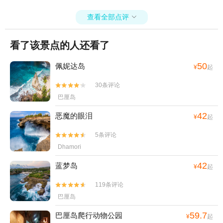
多看两秒人就会惧怕，那眼神和声音太具有威胁性... 到了非猛兽区，
我们当然可以愉快地、轻松地喂食动物啦~互相拍拍照什么的，为宝贝
查看全部点评

留下最珍贵的影像瞬间 夜游游览车与日游游览车是完全不一样的。前
者路数非常野，无座位，全程站立，手握铁栏杆。日游就是正常的动
看了该景点的人还看了
物园游览车，有座位，相比比较舒适。 火舞秀观看时间是固定的，So
建议要夜游动物园的朋友安排好时间。
50
佩妮达岛
¥
起
30条评论


巴厘岛
42
恶魔的眼泪
¥
起
5条评论


Dhamori
42
蓝梦岛
¥
起
119条评论


巴厘岛
59.7
巴厘岛爬行动物公园
¥
起