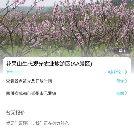


1
花果山生态观光农业旅游区(AA景区)
0条评论

暂无点评
查看景点简介及开放时间
简介


四川省成都市崇州市元通镇
地图
暂无报价
暂无门票预订，我们正在努力补充