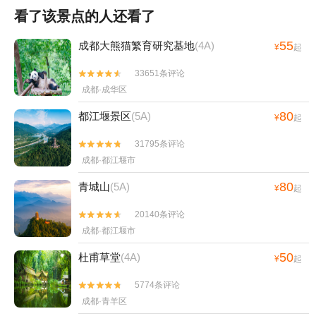
看了该景点的人还看了
55
成都大熊猫繁育研究基地
(4A)
¥
起
33651条评论


成都·成华区
80
都江堰景区
(5A)
¥
起
31795条评论


成都·都江堰市
80
青城山
(5A)
¥
起
20140条评论


成都·都江堰市
50
杜甫草堂
(4A)
¥
起
5774条评论


成都·青羊区