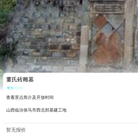
董氏砖雕墓
暂无点评
查看景点简介及开放时间
山西临汾侯马市西北郊基建工地
暂无报价