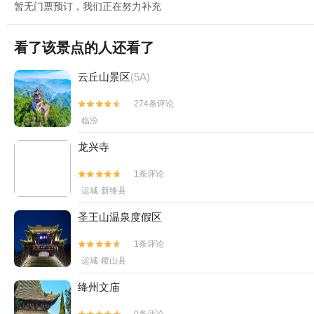
暂无门票预订，我们正在努力补充
看了该景点的人还看了
云丘山景区
(5A)
274条评论


临汾
龙兴寺
1条评论


运城·新绛县
圣王山温泉度假区
1条评论


运城·稷山县
绛州文庙