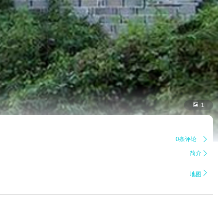

1
0条评论

简介


地图