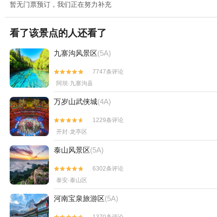
暂无门票预订，我们正在努力补充
看了该景点的人还看了
九寨沟风景区
(5A)
7747条评论


阿坝·九寨沟县
万岁山武侠城
(4A)
1229条评论


开封·龙亭区
泰山风景区
(5A)
6302条评论


泰安·泰山区
河南宝泉旅游区
(5A)