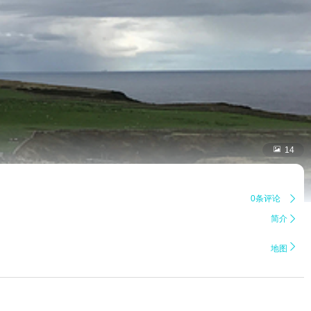

14
0条评论

简介


地图