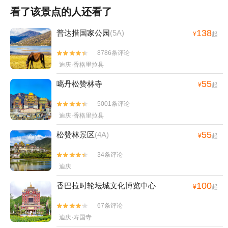
看了该景点的人还看了
138
普达措国家公园
(5A)
¥
起
8786条评论


迪庆·香格里拉县
55
噶丹松赞林寺
¥
起
5001条评论


迪庆·香格里拉县
55
松赞林景区
(4A)
¥
起
34条评论


迪庆
100
香巴拉时轮坛城文化博览中心
¥
起
67条评论


迪庆·寿国寺