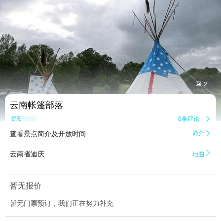


2
云南帐篷部落
0条评论

暂无点评
查看景点简介及开放时间
简介


云南省迪庆
地图
暂无报价
暂无门票预订，我们正在努力补充