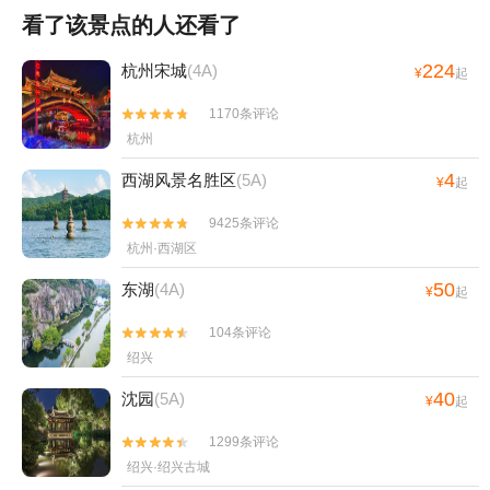
看了该景点的人还看了
224
杭州宋城
(4A)
¥
起
1170条评论


杭州
4
西湖风景名胜区
(5A)
¥
起
9425条评论


杭州·西湖区
50
东湖
(4A)
¥
起
104条评论


绍兴
40
沈园
(5A)
¥
起
1299条评论


绍兴·绍兴古城