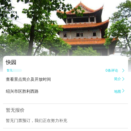


1
快园
0条评论

暂无点评
查看景点简介及开放时间
简介


绍兴市区胜利西路
地图
暂无报价
暂无门票预订，我们正在努力补充