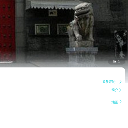

1
0条评论

简介


地图