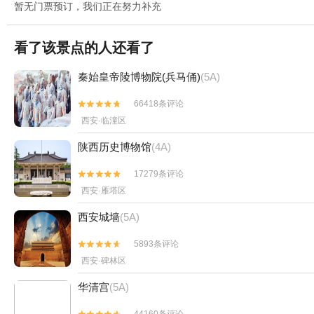
暂无门票预订，我们正在努力补充
看了该景点的人还看了
秦始皇帝陵博物院(兵马俑)
(5A)
66418条评论


西安·临潼区
陕西历史博物馆
(4A)
17279条评论


西安·雁塔区
西安城墙
(5A)
5893条评论


西安·碑林区
华清宫
(5A)