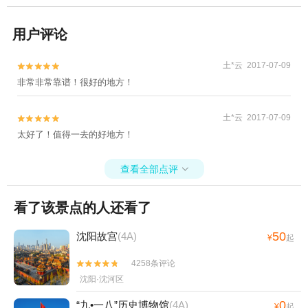
用户评论
土*云 2017-07-09


非常非常靠谱！很好的地方！
土*云 2017-07-09


太好了！值得一去的好地方！
查看全部点评

看了该景点的人还看了
50
沈阳故宫
(4A)
¥
起
4258条评论


沈阳·沈河区
0
“九•一八”历史博物馆
(4A)
¥
起