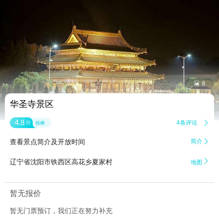


8
华圣寺景区
4.8
4条评论

分
很棒
查看景点简介及开放时间
简介


辽宁省沈阳市铁西区高花乡夏家村
地图
暂无报价
暂无门票预订，我们正在努力补充