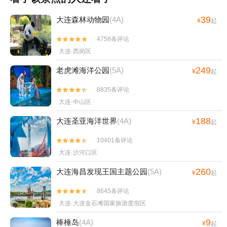
39
大连森林动物园
(4A)
¥
起
4758条评论


大连·西岗区
249
老虎滩海洋公园
(5A)
¥
起
8835条评论


大连·中山区
188
大连圣亚海洋世界
(4A)
¥
起
10401条评论


大连·沙河口区
260
大连海昌发现王国主题公园
(5A)
¥
起
8645条评论


大连·大连金石滩国家旅游度假区
9
棒棰岛
(4A)
¥
起