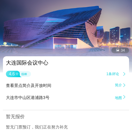


34
大连国际会议中心
4.6
1条评论

分
很棒
查看景点简介及开放时间
简介


大连市中山区港浦路3号
地图
暂无报价
暂无门票预订，我们正在努力补充