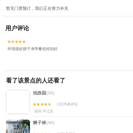
暂无门票预订，我们正在努力补充
用户评论


环境很好很干净早餐也特别好
看了该景点的人还看了
拙政园
(5A)
13235条评论


苏州·平江区
狮子林
(4A)