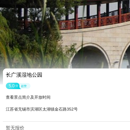
长广溪湿地公园
5.0
分
超赞
查看景点简介及开放时间
江苏省无锡市滨湖区太湖镇金石路352号
暂无报价