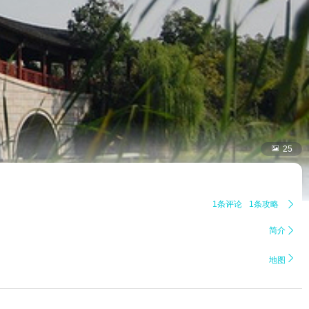

25
1条评论
1条攻略

简介


地图