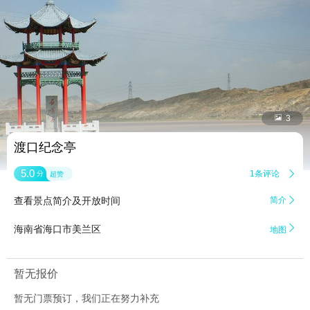


3
渡口纪念亭
5.0
1条评论

分
超赞
查看景点简介及开放时间
简介


海南省海口市美兰区
地图
暂无报价
暂无门票预订，我们正在努力补充