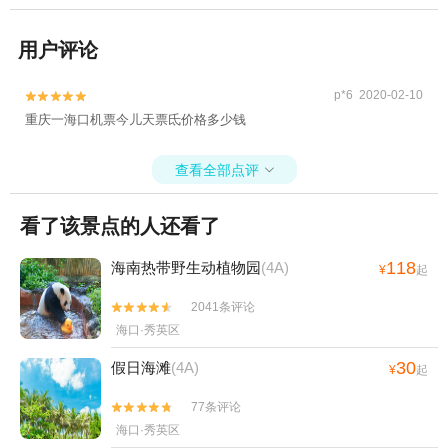
用户评论
p*6 2020-02-10


重庆一海口机票今儿天票氐价格多少钱
查看全部点评

看了该景点的人还看了
118
海南热带野生动植物园
(4A)
¥
起
2041条评论


海口·秀英区
30
假日海滩
(4A)
¥
起
77条评论


海口·秀英区