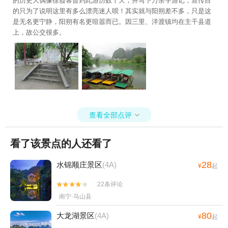
的历史大偶像徐霞客曾到此游历数十天，并写下万余字游记，宣传目
的只为了说明这里有多么漂亮迷人呗！其实就与阳朔差不多，只是这
是无名更宁静，阳朔有名更喧嚣而已。因三里、洋渡镇均在主干县道
上，故公交很多。
查看全部点评

看了该景点的人还看了
28
水锦顺庄景区
(4A)
¥
起
22条评论


南宁·马山县
80
大龙湖景区
(4A)
¥
起