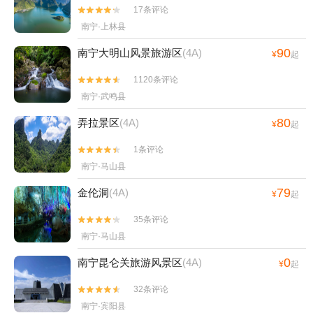
17条评论


南宁·上林县
90
南宁大明山风景旅游区
(4A)
¥
起
1120条评论


南宁·武鸣县
80
弄拉景区
(4A)
¥
起
1条评论


南宁·马山县
79
金伦洞
(4A)
¥
起
35条评论


南宁·马山县
0
南宁昆仑关旅游风景区
(4A)
¥
起
32条评论


南宁·宾阳县