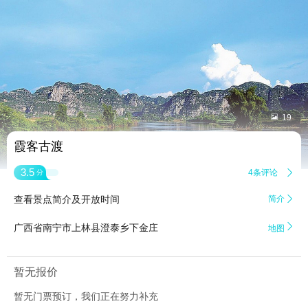


19
霞客古渡
3.5
4条评论

分
查看景点简介及开放时间
简介


广西省南宁市上林县澄泰乡下金庄
地图
暂无报价
暂无门票预订，我们正在努力补充